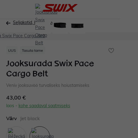
UUS
Tasuta tarne
Jooksurada Swix Pace
Cargo Belt
Veniv jooksuvöö turvaliseks hoiustamiseks
43,00 €
laos -
kohe saadaval saatmiseks
Värv
Jet black