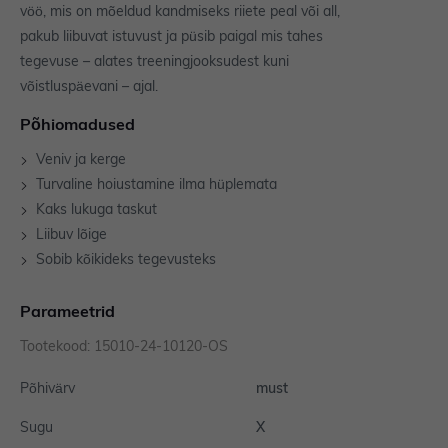
vöö, mis on mõeldud kandmiseks riiete peal või all,
pakub liibuvat istuvust ja püsib paigal mis tahes
tegevuse – alates treeningjooksudest kuni
võistluspäevani – ajal.
Põhiomadused
Veniv ja kerge
Turvaline hoiustamine ilma hüplemata
Kaks lukuga taskut
Liibuv lõige
Sobib kõikideks tegevusteks
Parameetrid
Tootekood: 15010-24-10120-OS
Põhivärv
must
Sugu
X