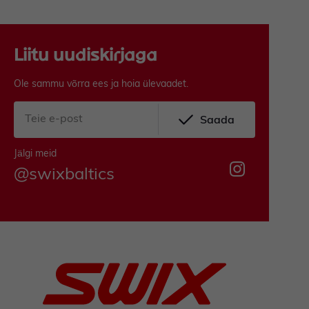
Liitu uudiskirjaga
Ole sammu võrra ees ja hoia ülevaadet.
Saada
Jälgi meid
@swixbaltics