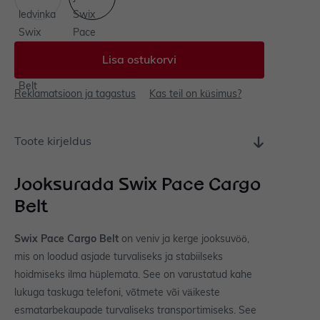
Lisa ostukorvi
Reklamatsioon ja tagastus
Kas teil on küsimus?
Toote kirjeldus
Jooksurada Swix Pace Cargo
Belt
Swix Pace Cargo Belt
on veniv ja kerge jooksuvöö,
mis on loodud asjade turvaliseks ja stabiilseks
hoidmiseks ilma hüplemata. See on varustatud kahe
lukuga taskuga telefoni, võtmete või väikeste
esmatarbekaupade turvaliseks transportimiseks. See