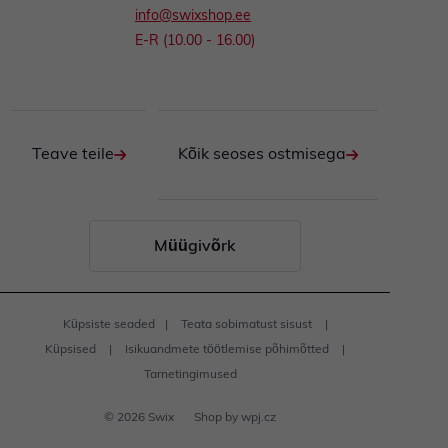
info@swixshop.ee
E-R (10.00 - 16.00)
Teave teile
Kõik seoses ostmisega
Müügivõrk
Küpsiste seaded
Teata sobimatust sisust
Küpsised
Isikuandmete töötlemise põhimõtted
Tarnetingimused
© 2026 Swix
Shop by
wpj.cz