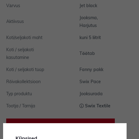
Värvus
Jet black
Jooksma,
Aktiivsus
Harjutus
Koti/seljakoti maht
kuni 5 liitrit
Koti / seljakoti
Töötab
kasutamine
Koti / seljakoti tüüp
Fanny pakk
Rõivakollektsioon
Swix Pace
Typ produktu
Jooksurada
Tootja / Tarnija
Swix Textile
Kas vajate abi?
Küpsised