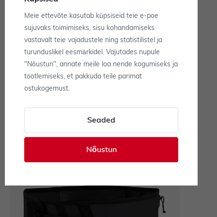
+420 724 382 832
Meie ettevõte kasutab küpsiseid teie e-poe
sujuvaks toimimiseks, sisu kohandamiseks
(E-R: 10:00 - 16:00)
vastavalt teie vajadustele ning statistilistel ja
turunduslikel eesmärkidel. Vajutades nupule
info@swixshop.ee
"Nõustun", annate meile loa nende kogumiseks ja
töötlemiseks, et pakkuda teile parimat
Kontakt
ostukogemust.
Seaded
Nõustun