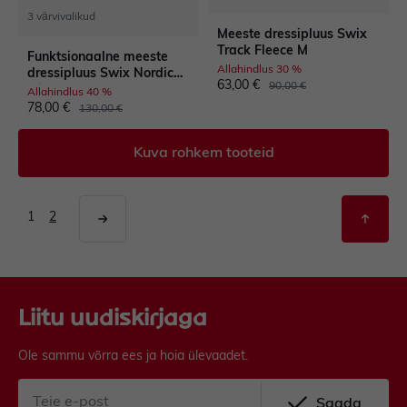
3 värvivalikud
Meeste dressipluus Swix
Track Fleece M
Funktsionaalne meeste
Allahindlus 30 %
dressipluus Swix Nordic
63,00 €
90,00 €
Midlayer M
Allahindlus 40 %
78,00 €
130,00 €
Kuva rohkem tooteid
1
2
Liitu uudiskirjaga
Ole sammu võrra ees ja hoia ülevaadet.
Saada