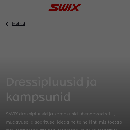
Filtreeri
Näita
UUS
Allahinnatud
Suurus
–
Dressipluusid ja
tekstiiltooted
S
(
13
)
kampsunid
M
(
5
)
L
(
3
)
SWIX dressipluusid ja kampsunid ühendavad stiili,
XL
(
9
)
mugavuse ja soorituse. Ideaalne teine kiht, mis toetab
XXL
(
9
)