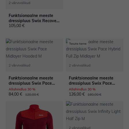
2 värvivalikud
Kapuuts
Funktsionaalne meeste
dressipluus Swix Recovery
105,00 €
Midlayer M
Rõivaste
materjal
Tasuta tarne
2 värvivalikud
2 värvivalikud
Funktsionaalne meeste
Funktsionaalne meeste
dressipluus Swix Pace
dressipluus Swix Pace
Midlayer Hooded M
Hybrid Full Zip Midlayer M
Allahindlus 30 %
Allahindlus 30 %
84,00 €
126,00 €
120,00 €
180,00 €
2 värvivalikud