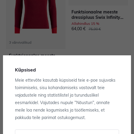
Funktsionaalne meeste
dressipluus Swix Infinity
Light Half Zip M
Allahindlus 15 %
64,00 €
75,00 €
3 värvivalikud
Funktsionaalne meeste
dressipluus Swix Nordic
Midlayer M
Allahindlus 30 %
Küpsised
91,00 €
130,00 €
Meie ettevõte kasutab küpsiseid teie e-poe sujuvaks
Tasuta tarne
toimimiseks, sisu kohandamiseks vastavalt teie
vajadustele ning statistilistel ja turunduslikel
eesmärkidel. Vajutades nupule "Nõustun", annate
meile loa nende kogumiseks ja töötlemiseks, et
Meeste dressipluus Swix
pakkuda teile parimat ostukogemust.
Infinity Pile Midlayer Full
Zip M
Allahindlus 30 %
84,00 €
120,00 €