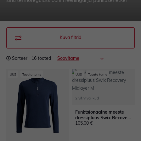
sinu termoregulatsiooni treeningul ja puhkusehetkel
Hind
Kuva filtrid
€
€
Sorteeri
16 tooted
Värv
UUS
Tasuta tarne
UUS
Tasuta tarne
2 värvivalikud
Funktsionaalne meeste
dressipluus Swix Recovery
105,00 €
Midlayer M
Aktiivsus